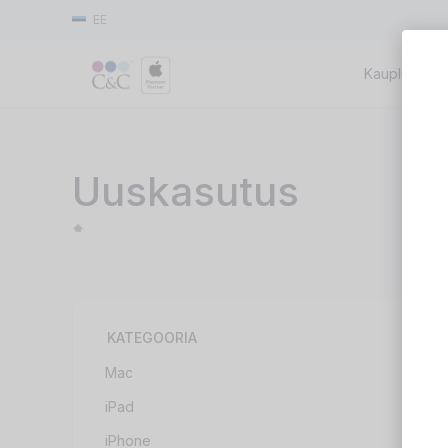
EE
Kauplused
M
Uuskasutus
KATEGOORIA
Mac
iPad
iPhone