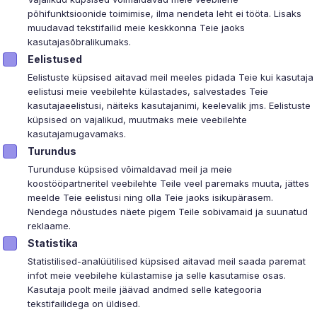
Toodet ei l
põhifunktsioonide toimimise, ilma nendeta leht ei tööta. Lisaks
muudavad tekstifailid meie keskkonna Teie jaoks
Palun proovi muud o
kasutajasõbralikumaks.
Eelistused
Eelistuste küpsised aitavad meil meeles pidada Teie kui kasutaja
eelistusi meie veebilehte külastades, salvestades Teie
kasutajaeelistusi, näiteks kasutajanimi, keelevalik jms. Eelistuste
küpsised on vajalikud, muutmaks meie veebilehte
kasutajamugavamaks.
Turundus
Turunduse küpsised võimaldavad meil ja meie
koostööpartneritel veebilehte Teile veel paremaks muuta, jättes
meelde Teie eelistusi ning olla Teie jaoks isikupärasem.
Nendega nõustudes näete pigem Teile sobivamaid ja suunatud
reklaame.
Statistika
C&C
Teenused
Võ
Statistilised-analüütilised küpsised aitavad meil saada paremat
infot meie veebilehe külastamise ja selle kasutamise osas.
Kes me oleme
Kindlustus
Kli
Kasutaja poolt meile jäävad andmed selle kategooria
686
Tule meile tööle
Lisagarantii
tekstifailidega on üldised.
ikke küpsiseid, mis on meie lehtede korrektseks toimimiseks vaikimisi siss
Tal