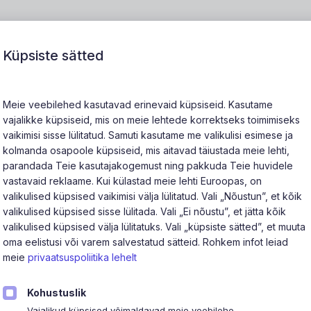
ac
iPad
iPhone
Watch
AirPods
Aksessuaarid
|
Uuskasutus
Teenused
Uus
Küpsiste sätted
Meie veebilehed kasutavad erinevaid küpsiseid. Kasutame
vajalikke küpsiseid, mis on meie lehtede korrektseks toimimiseks
vaikimisi sisse lülitatud. Samuti kasutame me valikulisi esimese ja
kolmanda osapoole küpsiseid, mis aitavad täiustada meie lehti,
parandada Teie kasutajakogemust ning pakkuda Teie huvidele
vastavaid reklaame. Kui külastad meie lehti Euroopas, on
valikulised küpsised vaikimisi välja lülitatud. Vali „Nõustun”, et kõik
valikulised küpsised sisse lülitada. Vali „Ei nõustu”, et jätta kõik
Sorteeri
valikulised küpsised välja lülitatuks. Vali „küpsiste sätted”, et muuta
oma eelistusi või varem salvestatud sätteid. Rohkem infot leiad
meie
privaatsuspoliitika lehelt
/
1
Kohustuslik
Vajalikud küpsised võimaldavad meie veebilehe