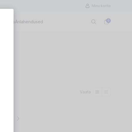
Minu konto
0
Hooldus
Ärilahendused
Vaata