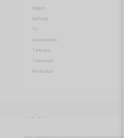
Watch
AirPods
TV
Lisavarustus
Tarkvara
Teenused
Kindlustus
Meie veebilehed kasutavad erinevaid küpsiseid. Kasutame vajal